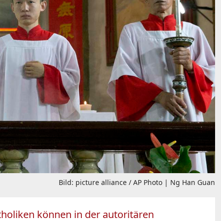
Bild: picture alliance / AP Photo | Ng Han Guan
holiken können in der autoritären