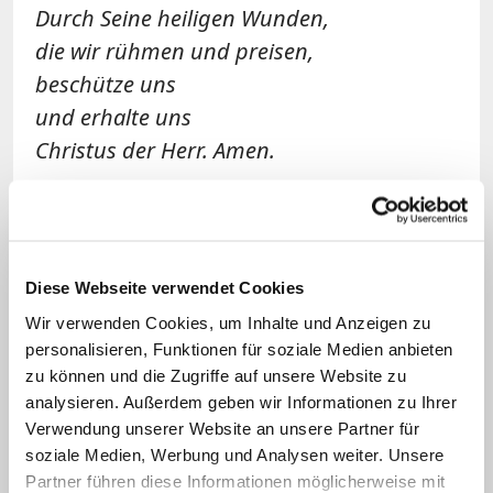
Durch Seine heiligen Wunden,
die wir rühmen und preisen,
beschütze uns
und erhalte uns
Christus der Herr. Amen.
Die Wachsnägel
Sie stehen für die fünf Wundmale Jesu:
Diese Webseite verwendet Cookies
Mit Nägeln ist er ans Kreuz geschlagen
Wir verwenden Cookies, um Inhalte und Anzeigen zu
worden. Diese durchbohrten Hände und
personalisieren, Funktionen für soziale Medien anbieten
Füße. Um seinen Tod sicherzustellen,
zu können und die Zugriffe auf unsere Website zu
wurde seine Seite mit einer Lanze
analysieren. Außerdem geben wir Informationen zu Ihrer
Verwendung unserer Website an unsere Partner für
durchstoßen. Die aus Wachs gefertigten
soziale Medien, Werbung und Analysen weiter. Unsere
Nägel werden mit einem Korn Weihrauch
Partner führen diese Informationen möglicherweise mit