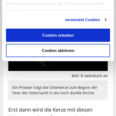
in die vorgebohrten Löcher in Kreuzform
weiteren Daten zusammen, die Sie ihnen bereitgestellt
gesteckt, um diese Wundmale zu
haben oder die sie im Rahmen Ihrer Nutzung der Dienste
gesammelt haben.
symbolisieren.
verwendet Cookies
Cookies erlauben
Cookies ablehnen
Bild: © katholisch.de
Ein Priester trägt die Osterkerze zum Beginn der
Feier der Osternacht in die noch dunkle Kirche.
Erst dann wird die Kerze mit diesen