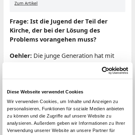
Zum Artikel
Frage: Ist die Jugend der Teil der
Kirche, der bei der Lösung des
Problems vorangehen muss?
Oehler:
Die junge Generation hat mit
diesem Thema bestimmt weniger
Probleme. Da herrscht ein viel
selbstverständlicherer Umgang zwischen
den Geschlechtern. Gleichzeitig ist das
Diese Webseite verwendet Cookies
Thema mit Blick auf die Jugend auch
Wir verwenden Cookies, um Inhalte und Anzeigen zu
besonders dringend. Viele junge Frauen
personalisieren, Funktionen für soziale Medien anbieten
zu können und die Zugriffe auf unsere Website zu
distanzieren sich ja gerade wegen dieser
analysieren. Außerdem geben wir Informationen zu Ihrer
Probleme überhaupt erst von der Kirche.
Verwendung unserer Website an unsere Partner für