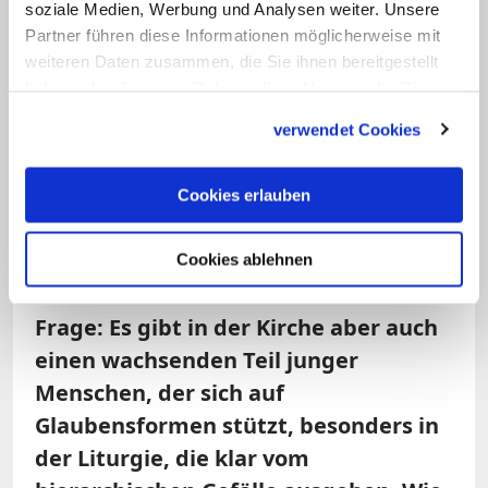
Sie fühlen sich abgestoßen. Ich bin selber
soziale Medien, Werbung und Analysen weiter. Unsere
eine glückliche Katholikin und mein
Partner führen diese Informationen möglicherweise mit
weiteren Daten zusammen, die Sie ihnen bereitgestellt
Glaube gibt mir unglaublich viel Kraft. Ich
haben oder die sie im Rahmen Ihrer Nutzung der Dienste
erlebe in dieser Kirche Gott und spüre
gesammelt haben.
verwendet Cookies
seine Liebe und Gnade in den
Sakramenten. Das hat mein Leben
Cookies erlauben
verändert. Und deshalb schmerzt es
mich, dass andere junge Menschen
Cookies ablehnen
wegbleiben.
Frage: Es gibt in der Kirche aber auch
einen wachsenden Teil junger
Menschen, der sich auf
Glaubensformen stützt, besonders in
der Liturgie, die klar vom