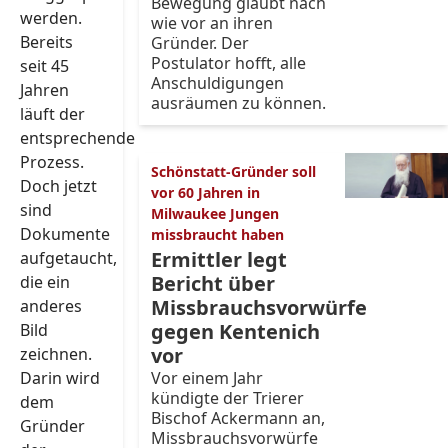
Bewegung glaubt nach
werden.
wie vor an ihren
Bereits
Gründer. Der
Postulator hofft, alle
seit 45
Anschuldigungen
Jahren
ausräumen zu können.
läuft der
entsprechende
Prozess.
Schönstatt-Gründer soll
Doch jetzt
vor 60 Jahren in
sind
Milwaukee Jungen
Dokumente
missbraucht haben
Ermittler legt
aufgetaucht,
Bericht über
die ein
Missbrauchsvorwürfe
anderes
gegen Kentenich
Bild
vor
zeichnen.
Darin wird
Vor einem Jahr
kündigte der Trierer
dem
Bischof Ackermann an,
Gründer
Missbrauchsvorwürfe