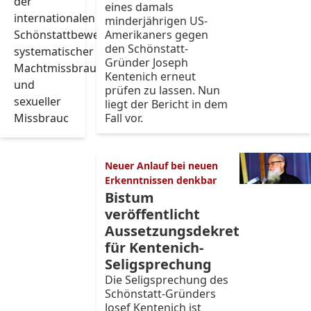
der
eines damals
internationalen
minderjährigen US-
Schönstattbewegung
Amerikaners gegen
den Schönstatt-
systematischer
Gründer Joseph
Machtmissbrauch
Kentenich erneut
und
prüfen zu lassen. Nun
sexueller
liegt der Bericht in dem
Missbrauc
Fall vor.
Neuer Anlauf bei neuen
Erkenntnissen denkbar
Bistum
veröffentlicht
Aussetzungsdekret
für Kentenich-
Seligsprechung
Die Seligsprechung des
Schönstatt-Gründers
Josef Kentenich ist