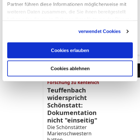
Kentenich war es lange
Partner führen diese Informationen möglicherweise mit
ruhig geworden – nun
weiteren Daten zusammen, die Sie ihnen bereitgestellt
meldet sich der
haben oder die sie im Rahmen Ihrer Nutzung der Dienste
Postulator des
gesammelt haben.
Seligsprechungsverfahrens
verwendet Cookies
zu Wort. Er hält an der
Heiligkeit des "Vaters"
fest.
Cookies erlauben
Cookies ablehnen
Marienschwestern öffnen
ihr Archiv nicht für
Forschung zu Kentenich
Teuffenbach
widerspricht
Schönstatt:
Dokumentation
nicht "einseitig"
Die Schönstätter
Marienschwestern
hatten