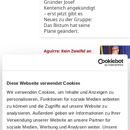
Gründer Josef
Kentenich angekündigt
– erst jetzt gibt es
Neues zu der Gruppe:
Das Bistum hat seine
Pläne geändert.
Aguirre: Kein Zweifel an
der Heiligkeit Josef
Kentenichs
Postulator:
Vorwürfe gegen
Diese Webseite verwendet Cookies
Schönstatt-
Gründer
Wir verwenden Cookies, um Inhalte und Anzeigen zu
"unseriös"
personalisieren, Funktionen für soziale Medien anbieten
Nach den Vorwürfen
zu können und die Zugriffe auf unsere Website zu
psychischer und
analysieren. Außerdem geben wir Informationen zu Ihrer
sexualisierter Gewalt
Verwendung unserer Website an unsere Partner für
gegen den Schönstatt-
soziale Medien, Werbung und Analysen weiter. Unsere
Gründer Josef