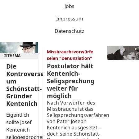
Jobs
Impressum
Datenschutz
Missbrauchsvorwürfe
THEMA
seien "Denunziation"
Postulator hält
Die
Kentenich-
Kontroverse
Seligsprechung
um
weiter für
Schönstatt-
möglich
Gründer
Kentenich
Nach Vorwürfen des
Missbrauchs ist das
Eigentlich
Seligsprechungsverfahren
von Pater Joseph
sollte Josef
Kentenich ausgesetzt –
Kentenich
doch seine Schönstatt-
seliggesprochen