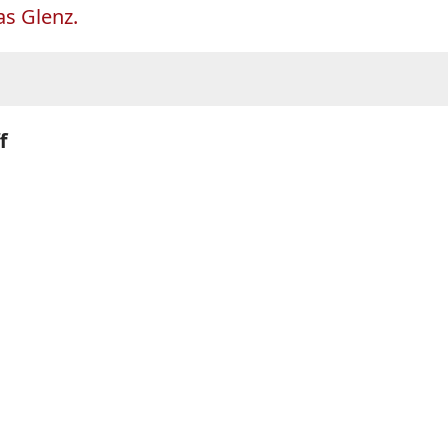
as Glenz.
f