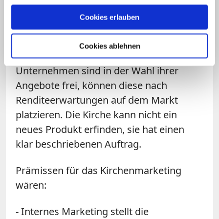
es keine Gläubigen, wäre die
Cookies erlauben
Pfarrgemeinde überflüssig.) begründet.
Jedoch gibt es auch einen
Cookies ablehnen
entscheidenden Unterschied:
Unternehmen sind in der Wahl ihrer
Angebote frei, können diese nach
Renditeerwartungen auf dem Markt
platzieren. Die Kirche kann nicht ein
neues Produkt erfinden, sie hat einen
klar beschriebenen Auftrag.
Prämissen für das Kirchenmarketing
wären:
- Internes Marketing stellt die