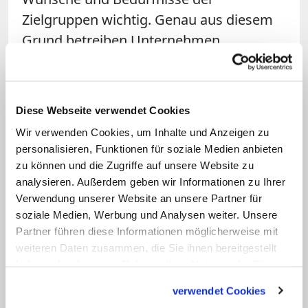
Zielgruppen wichtig. Genau aus diesem
Grund betreiben Unternehmen
Marktforschung.
Generell sind Organisationen und
Diese Webseite verwendet Cookies
Einrichtungen bestrebt, die Beziehungen
Wir verwenden Cookies, um Inhalte und Anzeigen zu
zu ihrer Außenwelt sicherzustellen. Im
personalisieren, Funktionen für soziale Medien anbieten
Fachjargon des Marketings würde man
zu können und die Zugriffe auf unsere Website zu
sagen, dass die "Gläubigen" ein knappes
analysieren. Außerdem geben wir Informationen zu Ihrer
Gut darstellen, um das sich die
Verwendung unserer Website an unsere Partner für
soziale Medien, Werbung und Analysen weiter. Unsere
Gemeinden bemühen müssen und damit
Partner führen diese Informationen möglicherweise mit
in Konkurrenz zu anderen
weiteren Daten zusammen, die Sie ihnen bereitgestellt
"Sinnanbietern" stehen. Das Bemühen ist
haben oder die sie im Rahmen Ihrer Nutzung der Dienste
sowohl theologisch ("Verkündet das Wort
gesammelt haben.
verwendet Cookies
Gottes!") als auch organisatorisch (Gäbe