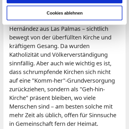
Zu einem "Tag der katholischen
deutschsprachigen Seelsorge" am 8.
Cookies ablehnen
Februar kam Weihbischof Cristóbal Déniz
Hernández aus Las Palmas – sichtlich
bewegt von der überfüllten Kirche und
kräftigem Gesang. Da wurden
Katholizität und Völkerverständigung
sinnfällig. Aber auch wie wichtig es ist,
dass schrumpfende Kirchen sich nicht
auf eine "Komm-her"-Grundversorgung
zurückziehen, sondern als "Geh-hin-
Kirche" präsent bleiben, wo viele
Menschen sind – am besten solche mit
mehr Zeit als üblich, offen für Sinnsuche
in Gemeinschaft fern der Heimat.