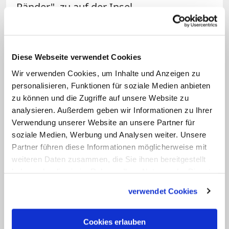
Ränder", zu auf der Insel
"Gestrandenten", feiert mit Obdachlosen
in den Höhlen der Berge die Messe,
sammelt Spenden bei Fanclubs
Diese Webseite verwendet Cookies
deutscher Fussballvereine, zieht aus der
Wir verwenden Cookies, um Inhalte und Anzeigen zu
Kirche in Deutschland Ausgetretene an,
personalisieren, Funktionen für soziale Medien anbieten
versendet per WhatsApp ein "Wort zum
zu können und die Zugriffe auf unsere Website zu
analysieren. Außerdem geben wir Informationen zu Ihrer
Sonntag", bietet Kasualien, Rosenkranz,
Verwendung unserer Website an unsere Partner für
Glaubensgespräche im Pfarrhaus,
soziale Medien, Werbung und Analysen weiter. Unsere
Frühschoppen nach der Sonntagsmesse,
Partner führen diese Informationen möglicherweise mit
Kirchenkonzerte, Bücherei-Dienste,
weiteren Daten zusammen, die Sie ihnen bereitgestellt
haben oder die sie im Rahmen Ihrer Nutzung der Dienste
Wallfahrten und Ausflüge ins
gesammelt haben.
Landesinnere an. Oft sind sie
verwendet Cookies
ausgebucht.
Cookies erlauben