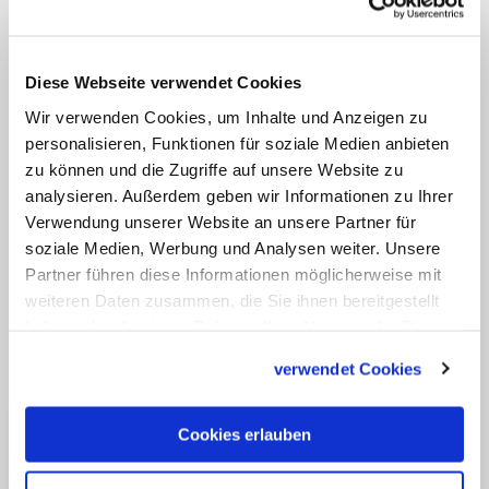
Hinweis
Prof. Dr. Thomas Schwartz ist
Hauptgeschäftsführer des
Diese Webseite verwendet Cookies
Osteuropa-Hilfswerks Renovabis und
Wir verwenden Cookies, um Inhalte und Anzeigen zu
Teilnehmer der Weltbischofssynode
personalisieren, Funktionen für soziale Medien anbieten
zur Synodalität in Rom. Für
zu können und die Zugriffe auf unsere Website zu
analysieren. Außerdem geben wir Informationen zu Ihrer
katholisch.de berichtet er in einem
Verwendung unserer Website an unsere Partner für
eigenen Blog regelmäßig von seinen
soziale Medien, Werbung und Analysen weiter. Unsere
Eindrücken aus der Synodenaula.
Partner führen diese Informationen möglicherweise mit
weiteren Daten zusammen, die Sie ihnen bereitgestellt
haben oder die sie im Rahmen Ihrer Nutzung der Dienste
gesammelt haben.
verwendet Cookies
Cookies erlauben