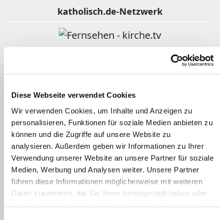
katholisch.de-Netzwerk
Fernsehen - kirche.tv
Religion im Film
Diese Webseite verwendet Cookies
Wir verwenden Cookies, um Inhalte und Anzeigen zu
personalisieren, Funktionen für soziale Medien anbieten zu
Gotteslob Online
können und die Zugriffe auf unsere Website zu
analysieren. Außerdem geben wir Informationen zu Ihrer
Verwendung unserer Website an unsere Partner für soziale
Kindergottesdienst katholisch
Medien, Werbung und Analysen weiter. Unsere Partner
führen diese Informationen möglicherweise mit weiteren
Daten zusammen, die Sie ihnen bereitgestellt haben oder
Clearingstelle Medienkompetenz
die sie im Rahmen Ihrer Nutzung der Dienste gesammelt
haben.